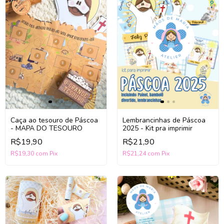
Caça ao tesouro de Páscoa
Lembrancinhas de Páscoa
- MAPA DO TESOURO
2025 - Kit pra imprimir
R$19,90
R$21,90
R$19,30
com
Pix
R$21,24
com
Pix