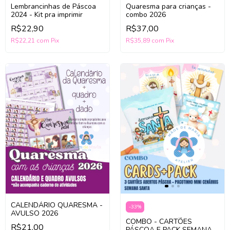
Quaresma para crianças -
Lembrancinhas de Páscoa
combo 2026
2024 - Kit pra imprimir
R$37,00
R$22,90
R$35,89
com
Pix
R$22,21
com
Pix
CALENDÁRIO QUARESMA -
-
33
%
AVULSO 2026
COMBO - CARTÕES
R$21,00
PÁSCOA E PACK SEMANA