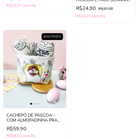
SANTA
R$20,37
com
Pix
R$24,90
R$37,00
R$24,15
com
Pix
ESGOTADO
CACHEPÔ DE PÁSCOA -
COM ALMOFADINHA PRA
COLORIR
R$59,90
R$58,10
com
Pix