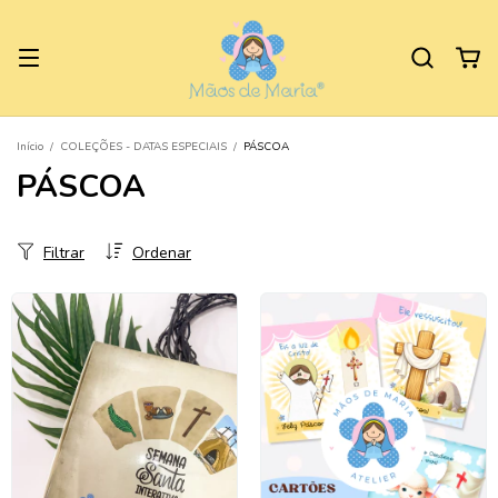
Início
/
COLEÇÕES - DATAS ESPECIAIS
/
PÁSCOA
PÁSCOA
Filtrar
Ordenar