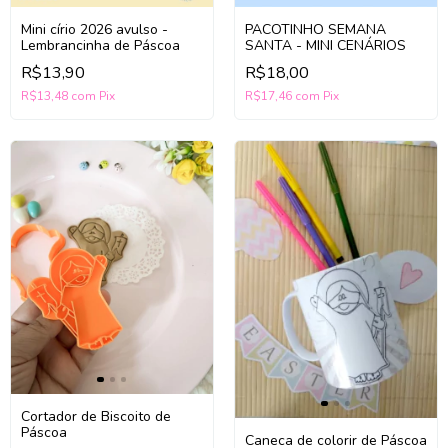
Mini círio 2026 avulso -
PACOTINHO SEMANA
Lembrancinha de Páscoa
SANTA - MINI CENÁRIOS
R$13,90
R$18,00
R$13,48
com
Pix
R$17,46
com
Pix
Cortador de Biscoito de
Páscoa
Caneca de colorir de Páscoa