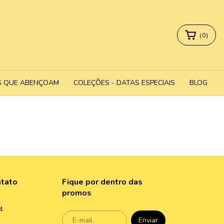
(
0
)
S QUE ABENÇOAM
COLEÇÕES - DATAS ESPECIAIS
BLOG
ntato
Fique por dentro das
promos
4