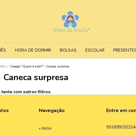
BÊS
HORA DE DORMIR
BOLSAS
ESCOLAR
PRESENTE
ANA
/
Coleção "Quem é esta?" - Caneca surpresa
- Caneca surpresa
tente com outros filtros.
ntos
Navegação
Entre em co
551699152214
» Início