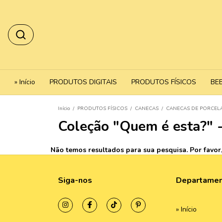
» Início
PRODUTOS DIGITAIS
PRODUTOS FÍSICOS
BE
Início
/
PRODUTOS FÍSICOS
/
CANECAS
/
CANECAS DE PORCEL
Coleção "Quem é esta?" 
Não temos resultados para sua pesquisa. Por favor, 
Siga-nos
Departame
» Início