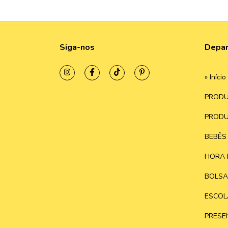
Siga-nos
Depa
» Início
PRODU
PRODU
BEBÊS
HORA 
BOLSA
ESCOL
PRESE