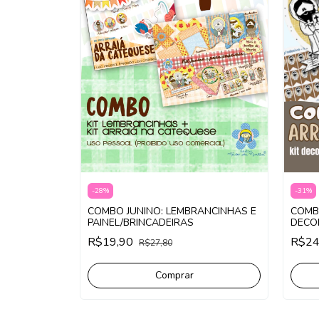
-
28
%
-
31
%
COMBO JUNINO: LEMBRANCINHAS E
COMB
PAINEL/BRINCADEIRAS
DECO
R$19,90
R$24
R$27,80
Comprar