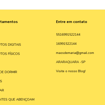
rtamentos
Entre em contato
5516991522144
16991522144
TOS DIGITAIS
maosdemaria@gmail.com
TOS FÍSICOS
ARARAQUARA -SP
Visite o nosso Blog!
DE DORMIR
S
AR
NTES QUE ABENÇOAM