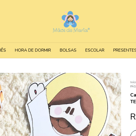
BÊS
HORA DE DORMIR
BOLSAS
ESCOLAR
PRESENTE
Iníc
PÁ
Ca
T
R