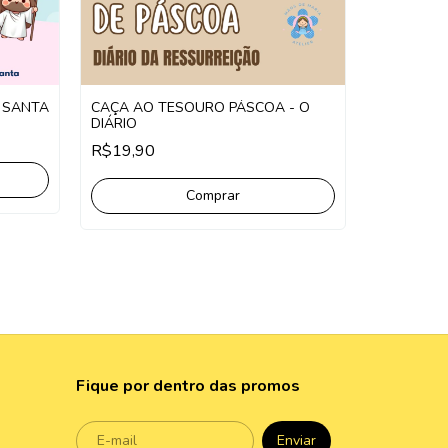
 SANTA
CAÇA AO TESOURO PÁSCOA - O
DIÁRIO
Mini círio
R$19,90
de Páscoa
R$13,90
Fique por dentro das promos