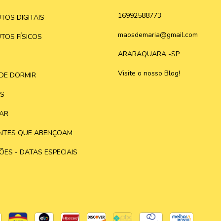
16992588773
TOS DIGITAIS
maosdemaria@gmail.com
TOS FÍSICOS
ARARAQUARA -SP
Visite o nosso Blog!
DE DORMIR
S
AR
NTES QUE ABENÇOAM
ÕES - DATAS ESPECIAIS