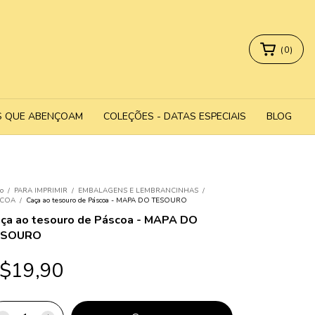
(
0
)
S QUE ABENÇOAM
COLEÇÕES - DATAS ESPECIAIS
BLOG
io
/
PARA IMPRIMIR
/
EMBALAGENS E LEMBRANCINHAS
/
SCOA
/
Caça ao tesouro de Páscoa - MAPA DO TESOURO
ça ao tesouro de Páscoa - MAPA DO
ESOURO
$19,90