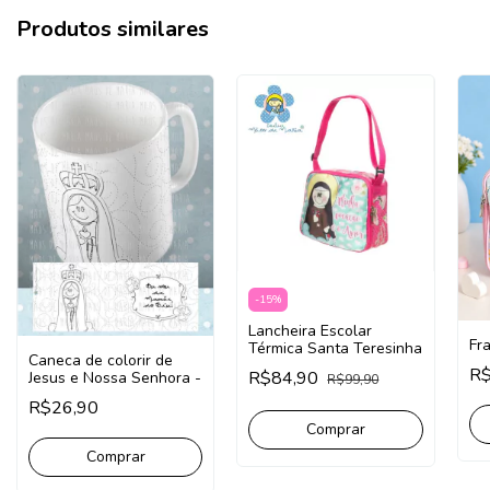
Produtos similares
-
15
%
Lancheira Escolar
Fra
Térmica Santa Teresinha
Caneca de colorir de
R$
R$84,90
Jesus e Nossa Senhora -
R$99,90
R$26,90
Comprar