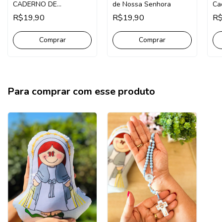
CADERNO DE
de Nossa Senhora
Ca
ATIVIDADES, CAÇA
de
R$19,90
R$19,90
R$
PALAVRAS, PAINEL
Comprar
Para comprar com esse produto