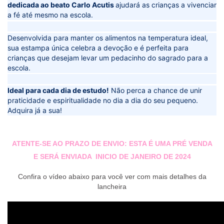
dedicada ao beato Carlo Acutis
ajudará as crianças a vivenciar
a fé até mesmo na escola.
Desenvolvida para manter os alimentos na temperatura ideal,
sua estampa única celebra a devoção e é perfeita para
crianças que desejam levar um pedacinho do sagrado para a
escola.
Ideal para cada dia de estudo!
Não perca a chance de unir
praticidade e espiritualidade no dia a dia do seu pequeno.
Adquira já a sua!
ㅤ
ㅤㅤ
ATENTE-SE AO PRAZO DE ENVIO: ESTA É UMA PRÉ VENDA
E SERÁ ENVIADA
INICIO DE JANEIRO DE 2024
Confira o vídeo abaixo para você ver com mais detalhes da
lancheira