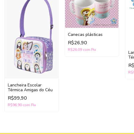
Canecas plásticas
R$26,90
R$26,09
com
Pix
La
Té
Gr
R$
R$
Lancheira Escolar
Térmica Amigas do Céu
R$99,90
R$96,90
com
Pix