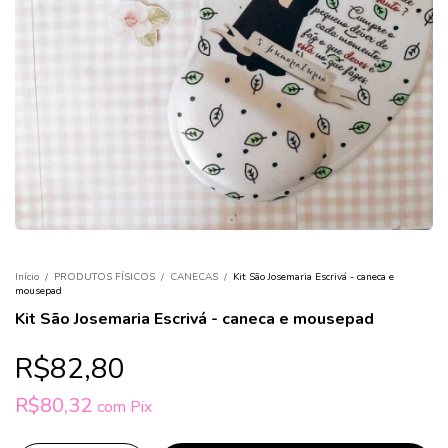
Início
/
PRODUTOS FÍSICOS
/
CANECAS
/
Kit São Josemaria Escrivá - caneca e
mousepad
Kit São Josemaria Escrivá - caneca e mousepad
R$82,80
R$80,32
com
Pix