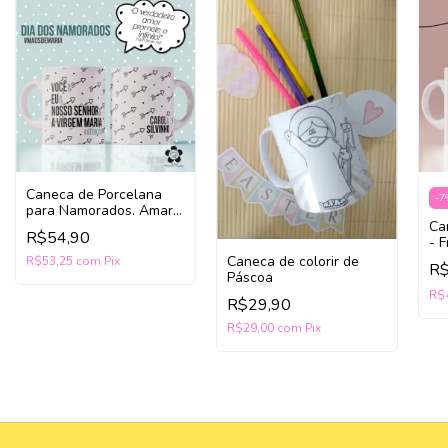
Caneca de Porcelana
-
7
para Namorados. Amar
com Fé.
Ca
R$54,90
- 
Caneca de colorir de
R$53,25
com
Pix
R
Páscoa
R$
R$29,90
R$29,00
com
Pix