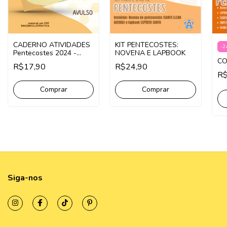
CADERNO ATIVIDADES
KIT PENTECOSTES:
-
2
Pentecostes 2024 -
NOVENA E LAPBOOK
AVULSO
CO
R$17,90
R$24,90
R
Comprar
Comprar
Siga-nos