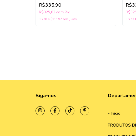
R$335,90
R$3
R$325,82
com
Pix
R$32
3
x
de
R$111,97
sem juros
3
x
de
Siga-nos
Departame
» Início
PRODUTOS DI