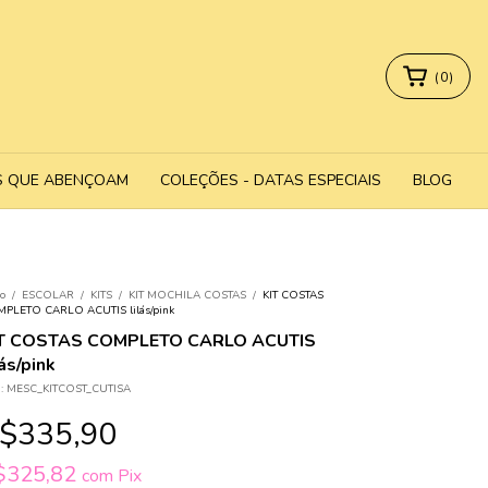
(
0
)
S QUE ABENÇOAM
COLEÇÕES - DATAS ESPECIAIS
BLOG
io
/
ESCOLAR
/
KITS
/
KIT MOCHILA COSTAS
/
KIT COSTAS
PLETO CARLO ACUTIS lilás/pink
IT COSTAS COMPLETO CARLO ACUTIS
lás/pink
:
MESC_KITCOST_CUTISA
$335,90
$325,82
com
Pix