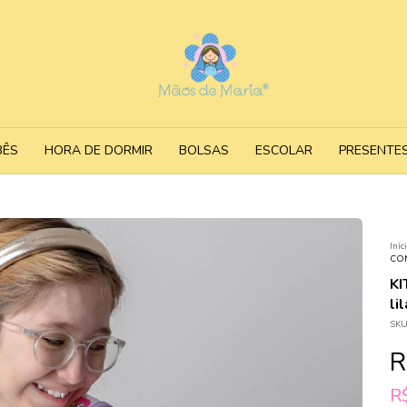
BÊS
HORA DE DORMIR
BOLSAS
ESCOLAR
PRESENTE
Iníc
COM
K
li
SKU
R
R