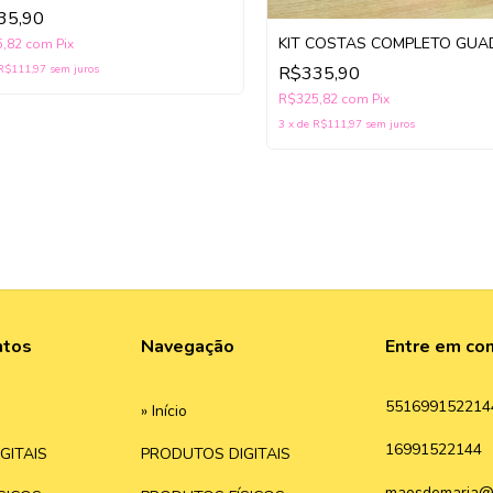
35,90
KIT COSTAS COMPLETO GUA
5,82
com
Pix
R$111,97
sem juros
R$335,90
R$325,82
com
Pix
3
x
de
R$111,97
sem juros
ntos
Navegação
Entre em co
551699152214
» Início
16991522144
GITAIS
PRODUTOS DIGITAIS
maosdemaria@