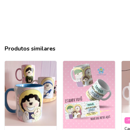
Produtos similares
-
7
Ca