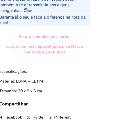
também a fé e transmiti-la aos alguns
coleguinhas! 😇✏️
Garanta já o seu e faça a diferença na hora da
aula!
ㅤㅤ
Estojo com duas divisórias
Estojo com estampa religiosa, de Nossa
Senhora e Santinhos
Especificações:
Material: LONA + CETIM
Tamanho: 20 x 9 x 6 cm
Compartilhar
Facebook
Twitter
Pinterest