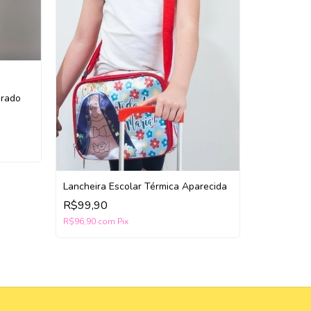
grado
ALMOFADI
SENHORA 
R$49,90
R$48,40
co
Lancheira Escolar Térmica Aparecida
R$99,90
R$96,90
com
Pix