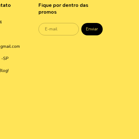
ntato
Fique por dentro das
promos
4
gmail.com
 -SP
Blog!