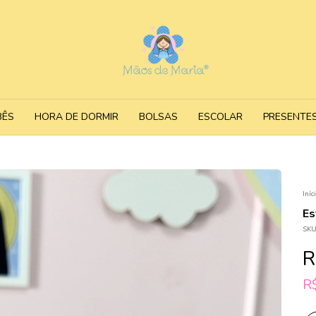
BÊS
HORA DE DORMIR
BOLSAS
ESCOLAR
PRESENTE
Iníc
Es
SKU
R
R