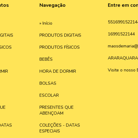
ntos
Navegação
Entre em co
551699152214
» Início
16991522144
GITAIS
PRODUTOS DIGITAIS
maosdemaria@
SICOS
PRODUTOS FÍSICOS
ARARAQUARA
BEBÊS
Visite o nosso 
MIR
HORA DE DORMIR
BOLSAS
ESCOLAR
QUE
PRESENTES QUE
ABENÇOAM
DATAS
COLEÇÕES - DATAS
ESPECIAIS