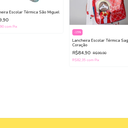
eira Escolar Térmica São Miguel
9,90
,90
com
Pix
-
15
%
Lancheira Escolar Térmica Sa
Coração
R$84,90
R$99,90
R$82,35
com
Pix