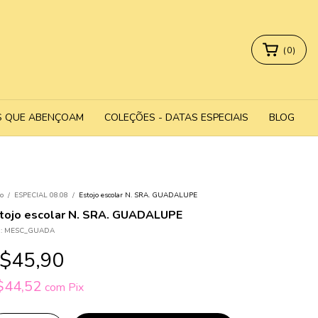
(
0
)
S QUE ABENÇOAM
COLEÇÕES - DATAS ESPECIAIS
BLOG
io
/
ESPECIAL 08.08
/
Estojo escolar N. SRA. GUADALUPE
tojo escolar N. SRA. GUADALUPE
:
MESC_GUADA
$45,90
$44,52
com
Pix