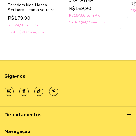
SRA FATIMA
Fá
R$
Edredom kids Nossa
R$169,90
Senhora - cama solteiro
R$
R$164,80
com
Pix
R$179,90
2
x
de
R$84,95
sem juros
R$174,50
com
Pix
3
x
de
R$59,97
sem juros
Siga-nos
Departamentos
Navegação