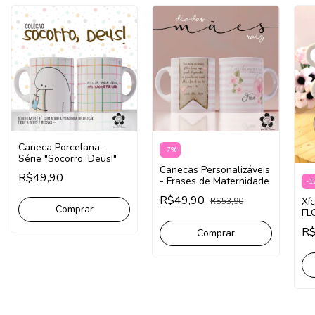
Caneca Porcelana -
-
7
%
Série "Socorro, Deus!"
Canecas Personalizáveis
R$49,90
- Frases de Maternidade
-
1
R$49,90
Xí
R$53,90
Comprar
FL
R
Comprar