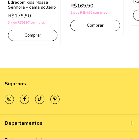
R$
Edredom kids Nossa
R$169,90
Senhora - cama solteiro
2
x
de
R$84,95
sem juros
R$179,90
3
x
de
R$59,97
sem juros
Siga-nos
Departamentos